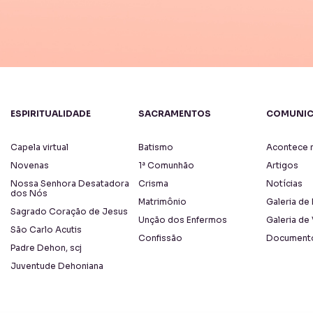
ESPIRITUALIDADE
SACRAMENTOS
COMUNI
Capela virtual
Batismo
Acontece n
Novenas
1ª Comunhão
Artigos
Nossa Senhora Desatadora
Crisma
Notícias
dos Nós
Matrimônio
Galeria de
Sagrado Coração de Jesus
Unção dos Enfermos
Galeria de
São Carlo Acutis
Confissão
Document
Padre Dehon, scj
Juventude Dehoniana