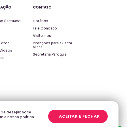
CAÇÃO
CONTATO
o Santuário
Horários
Fale Conosco
Visite-nos
 Fotos
Intenções para a Santa
Missa
 Vídeos
Secretaria Paroquial
os
 Se desejar, você
ACEITAR E FECHAR
m a nossa política
Desenvolvido com
por