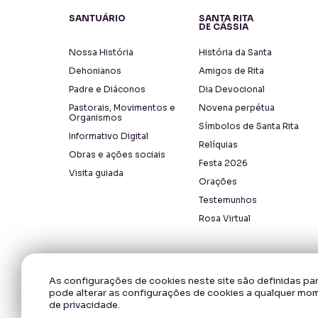
SANTUÁRIO
SANTA RITA
DE CÁSSIA
Nossa História
História da Santa
Dehonianos
Amigos de Rita
Padre e Diáconos
Dia Devocional
Pastorais, Movimentos e
Novena perpétua
Organismos
Símbolos de Santa Rita
Informativo Digital
Relíquias
Obras e ações sociais
Festa 2026
Visita guiada
Orações
Testemunhos
Rosa Virtual
As configurações de cookies neste site são definidas par
pode alterar as configurações de cookies a qualquer mo
Copyright © 2026 - Santuário Santa Rita de Cássia.
de privacidade.
Todos os direitos reservados, navegando no site você aceit