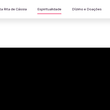
ta Rita de Cássia
Espiritualidade
Dízimo e Doações