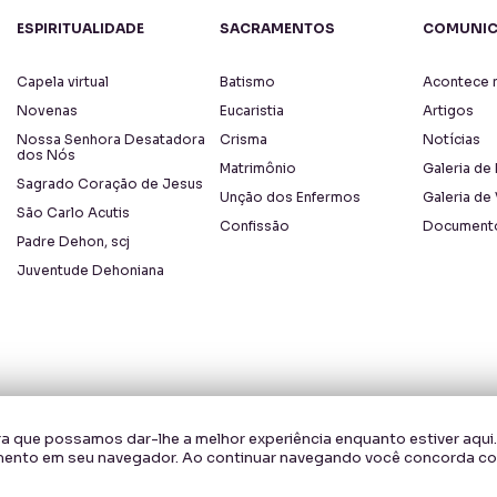
ESPIRITUALIDADE
SACRAMENTOS
COMUNI
Capela virtual
Batismo
Acontece n
Novenas
Eucaristia
Artigos
Nossa Senhora Desatadora
Crisma
Notícias
dos Nós
Matrimônio
Galeria de
Sagrado Coração de Jesus
Unção dos Enfermos
Galeria de
São Carlo Acutis
Confissão
Document
Padre Dehon, scj
Juventude Dehoniana
a que possamos dar-lhe a melhor experiência enquanto estiver aqui.
mento em seu navegador. Ao continuar navegando você concorda co
a a nossa
política de privacidade
.