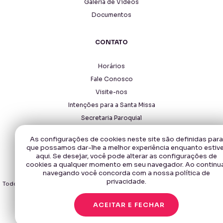
Galeria de Vídeos
Documentos
CONTATO
Horários
Fale Conosco
Visite-nos
Intenções para a Santa Missa
Secretaria Paroquial
As configurações de cookies neste site são definidas para
que possamos dar-lhe a melhor experiência enquanto estiv
aqui. Se desejar, você pode alterar as configurações de
cookies a qualquer momento em seu navegador. Ao continu
navegando você concorda com a nossa política de
Copyright © 2026 - Santuário Santa Rita de Cássia.
privacidade.
Todos os direitos reservados, navegando no site você aceita a nossa
política
de privacidade
.
ACEITAR E FECHAR
Desenvolvido com
por