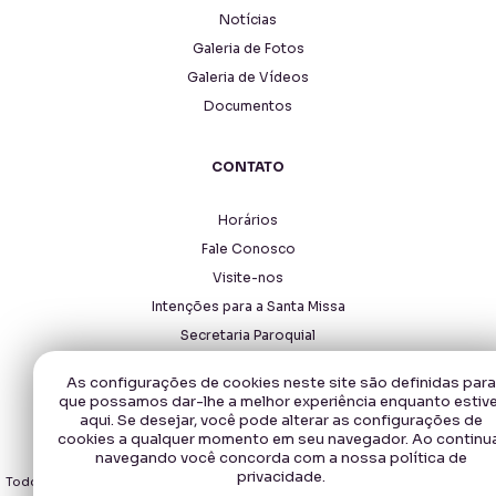
Notícias
Galeria de Fotos
Galeria de Vídeos
Documentos
CONTATO
Horários
Fale Conosco
Visite-nos
Intenções para a Santa Missa
Secretaria Paroquial
As configurações de cookies neste site são definidas para
que possamos dar-lhe a melhor experiência enquanto estiv
aqui. Se desejar, você pode alterar as configurações de
cookies a qualquer momento em seu navegador. Ao continu
navegando você concorda com a nossa política de
Copyright © 2026 - Santuário Santa Rita de Cássia.
privacidade.
Todos os direitos reservados, navegando no site você aceita a nossa
política