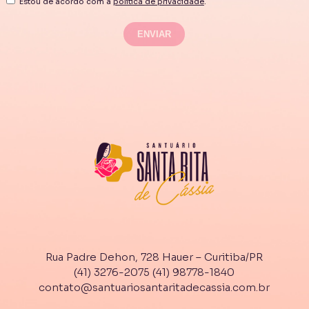
Estou de acordo com a
política de privacidade
.
Rua Padre Dehon, 728 Hauer – Curitiba/PR
(41) 3276-2075
(41) 98778-1840
contato@santuariosantaritadecassia.com.br