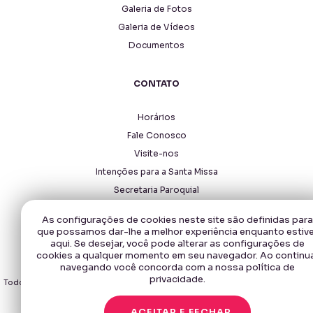
Galeria de Fotos
Galeria de Vídeos
Documentos
CONTATO
Horários
Fale Conosco
Visite-nos
Intenções para a Santa Missa
Secretaria Paroquial
As configurações de cookies neste site são definidas para
que possamos dar-lhe a melhor experiência enquanto estiv
aqui. Se desejar, você pode alterar as configurações de
cookies a qualquer momento em seu navegador. Ao continu
navegando você concorda com a nossa política de
Copyright © 2026 - Santuário Santa Rita de Cássia.
privacidade.
Todos os direitos reservados, navegando no site você aceita a nossa
política
de privacidade
.
ACEITAR E FECHAR