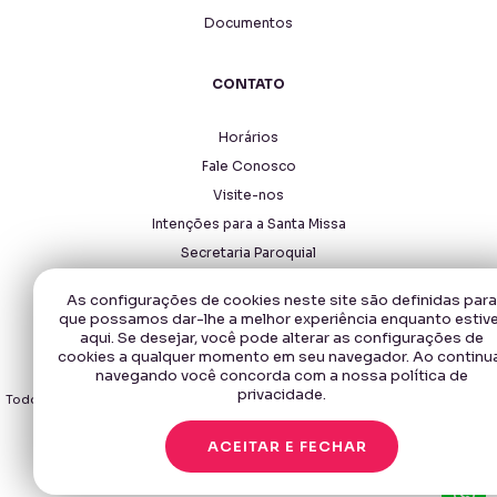
Documentos
CONTATO
Horários
Fale Conosco
Visite-nos
Intenções para a Santa Missa
Secretaria Paroquial
As configurações de cookies neste site são definidas para
que possamos dar-lhe a melhor experiência enquanto estiv
aqui. Se desejar, você pode alterar as configurações de
cookies a qualquer momento em seu navegador. Ao continu
navegando você concorda com a nossa política de
Copyright © 2026 - Santuário Santa Rita de Cássia.
privacidade.
Todos os direitos reservados, navegando no site você aceita a nossa
política
de privacidade
.
ACEITAR E FECHAR
Desenvolvido com
por