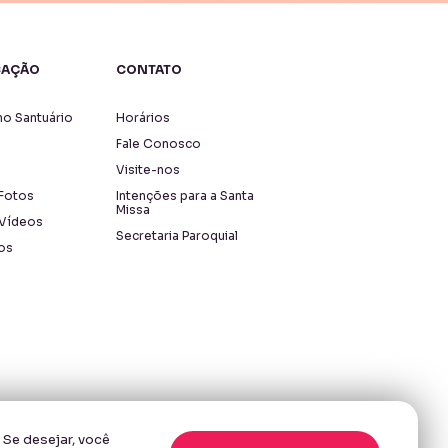
CAÇÃO
CONTATO
o Santuário
Horários
Fale Conosco
Visite-nos
 Fotos
Intenções para a Santa
Missa
 Vídeos
Secretaria Paroquial
os
 Se desejar, você