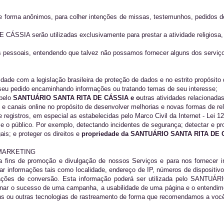
 forma anônimos, para colher intenções de missas, testemunhos, pedidos de
SIA serão utilizadas exclusivamente para prestar a atividade religiosa, o
es pessoais, entendendo que talvez não possamos fornecer alguns dos serviç
de com a legislação brasileira de proteção de dados e no estrito propósito 
eu pedido encaminhando informações ou tratando temas de seu interesse;
pelo
SANTUÁRIO SANTA RITA DE CÁSSIA e o
utras atividades relacionada
e e canais online no propósito de desenvolver melhorias e novas formas de r
egistros, em especial as estabelecidas pelo Marco Civil da Internet - Lei 1
e o público. Por exemplo, detectando incidentes de segurança; detectar e pro
is; e proteger os direitos e
propriedade da SANTUÁRIO SANTA RITA DE 
MARKETING
a fins de promoção e divulgação de nossos Serviços e para nos fornecer in
ar informações tais como localidade, endereço de IP, números de dispositivo
ormações de conversão. Esta informação poderá ser utilizada pelo SA
erminar o sucesso de uma campanha, a usabilidade de uma página e o ent
ou outras tecnologias de rastreamento de forma que recomendamos a você ver