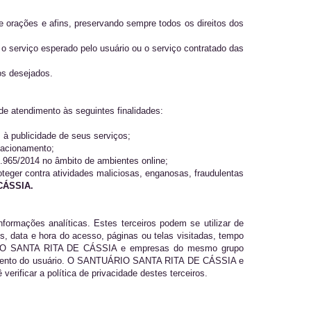
 orações e afins, preservando sempre todos os direitos dos
 serviço esperado pelo usuário ou o serviço contratado das
os desejados.
de atendimento às seguintes finalidades:
s à publicidade de seus serviços;
elacionamento;
2.965/2014 no âmbito de ambientes online;
teger contra atividades maliciosas, enganosas, fraudulentas
CÁSSIA.
formações analíticas. Estes terceiros podem se utilizar de
s, data e hora do acesso, páginas ou telas visitadas, tempo
NTUÁRIO SANTA RITA DE CÁSSIA e empresas do mesmo grupo
endimento do usuário. O SANTUÁRIO SANTA RITA DE CÁSSIA e
ificar a política de privacidade destes terceiros.