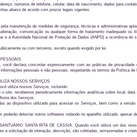
dereço, números de telefone, celular, data de nascimento, dados para contat
ritas abaixo de acordo com prazos legais vigentes.
a manutenção de medidas de segurança, técnicas e administrativas aptas 
a, alteração, comunicação ou qualquer forma de tratamento inadequado ou il
 à Autoridade Nacional de Proteção de Dados (ANPD) a ocorrência do supo
blicamente ou com terceiros, exceto quando exigido por lei.
 PESSOAIS
s, você declara concordar expressamente com as práticas de privacidade 
 informações pessoais e não pessoais, respeitando os termos da Política de 
ILIZA NOSSOS SERVIÇOS
ê utiliza nossos Serviços, incluindo:
o site, recebemos periodicamente informações analíticas sobre local, data 
lhoria dos Serviços.
s ao dispositivo utilizado para acessar os Serviços, bem como a versão d
poderão detectar outros softwares rodando no aparelho utilizado, apesar de
 SANTUÁRIO SANTA RITA DE CÁSSIA. Quando você utiliza um dos nossos c
eu a solicitação de interação, descrição, são coletadas, armazenadas e cript