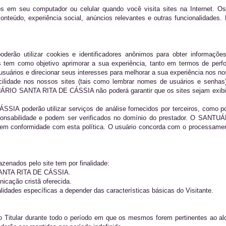
s em seu computador ou celular quando você visita sites na Internet. 
conteúdo, experiência social, anúncios relevantes e outras funcionalidade
 utilizar cookies e identificadores anônimos para obter informações 
es tem como objetivo aprimorar a sua experiência, tanto em termos de pe
uários e direcionar seus interesses para melhorar a sua experiência nos no
cilidade nos nossos sites (tais como lembrar nomes de usuários e senha
ÁRIO SANTA RITA DE CÁSSIA não poderá garantir que os sites sejam exibid
 poderão utilizar serviços de análise fornecidos por terceiros, como por
ponsabilidade e podem ser verificados no domínio do prestador. O SANT
 em conformidade com esta política. O usuário concorda com o processament
zenados pelo site tem por finalidade:
 SANTA RITA DE CÁSSIA.
nicação cristã oferecida.
alidades específicas a depender das características básicas do Visitante.
o Titular durante todo o período em que os mesmos forem pertinentes ao al