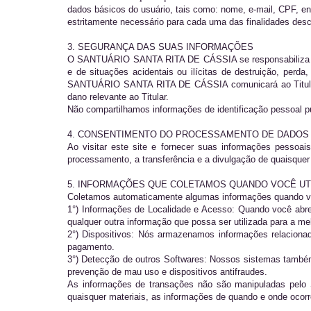
dados básicos do usuário, tais como: nome, e-mail, CPF, en
estritamente necessário para cada uma das finalidades desc
3. SEGURANÇA DAS SUAS INFORMAÇÕES
O SANTUÁRIO SANTA RITA DE CÁSSIA se responsabiliza pel
e de situações acidentais ou ilícitas de destruição, perd
SANTUÁRIO SANTA RITA DE CÁSSIA comunicará ao Titular e
dano relevante ao Titular.
Não compartilhamos informações de identificação pessoal pu
4. CONSENTIMENTO DO PROCESSAMENTO DE DADOS
Ao visitar este site e fornecer suas informações pessoai
processamento, a transferência e a divulgação de quaisquer
5. INFORMAÇÕES QUE COLETAMOS QUANDO VOCÊ UT
Coletamos automaticamente algumas informações quando voc
1°) Informações de Localidade e Acesso: Quando você abre 
qualquer outra informação que possa ser utilizada para a me
2°) Dispositivos: Nós armazenamos informações relacionada
pagamento.
3°) Detecção de outros Softwares: Nossos sistemas também 
prevenção de mau uso e dispositivos antifraudes.
As informações de transações não são manipuladas pelo
quaisquer materiais, as informações de quando e onde ocorr