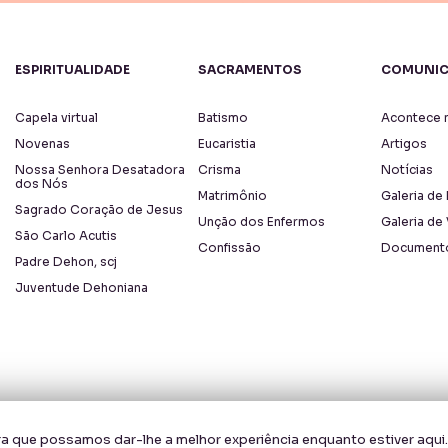
ESPIRITUALIDADE
SACRAMENTOS
COMUNI
Capela virtual
Batismo
Acontece n
Novenas
Eucaristia
Artigos
Nossa Senhora Desatadora
Crisma
Notícias
dos Nós
Matrimônio
Galeria de
Sagrado Coração de Jesus
Unção dos Enfermos
Galeria de
São Carlo Acutis
Confissão
Document
Padre Dehon, scj
Juventude Dehoniana
a que possamos dar-lhe a melhor experiência enquanto estiver aqui.