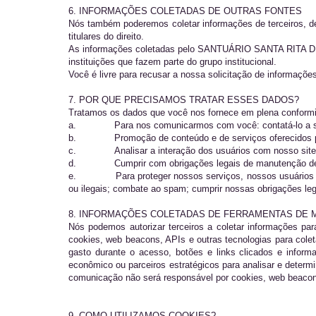
6. INFORMAÇÕES COLETADAS DE OUTRAS FONTES
Nós também poderemos coletar informações de terceiros, de
titulares do direito.
As informações coletadas pelo SANTUÁRIO SANTA RITA DE CÁS
instituições que fazem parte do grupo institucional.
Você é livre para recusar a nossa solicitação de informaçõ
7. POR QUE PRECISAMOS TRATAR ESSES DADOS?
Tratamos os dados que você nos fornece em plena conformida
a.
Para nos comunicarmos com você: contatá-lo a s
b.
Promoção de conteúdo e de serviços oferecidos 
c.
Analisar a interação dos usuários com nosso sit
d.
Cumprir com obrigações legais de manutenção de r
e.
Para proteger nossos serviços, nossos usuários 
ou ilegais; combate ao spam; cumprir nossas obrigações lega
8. INFORMAÇÕES COLETADAS DE FERRAMENTAS DE 
Nós podemos autorizar terceiros a coletar informações par
cookies, web beacons, APIs e outras tecnologias para colet
gasto durante o acesso, botões e links clicados e inf
econômico ou parceiros estratégicos para analisar e det
comunicação não será responsável por cookies, web beacons 
9. COMO UTILIZAMOS COOKIES?