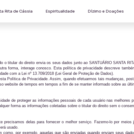
ta Rita de Cássia
Espiritualidade
Dízimo e Doações
do o titular do direito envia os seus dados junto ao SANTUÁRIO SANTA RITA
r outra forma, interage conosco. Esta política de privacidade descreve
idade com a Lei nº 13.709/2018 (Lei Geral de Proteção de Dados).
 nesta Política de Privacidade. Assim, quando efetuarmos tais mudanças, pos
 website de tempos em tempos a fim de se manter informado sobre as última
e de proteger as informações pessoais de cada usuário nas melhores pr
 qualquer forma as informações coletadas sobre o titular do direito sem o con
e precisamos delas para fornecer o melhor serviço. Fazemo-lo por meios 
erá usado.
nviam como, por exemplo, aquelas que são enviadas quando enviam seus 