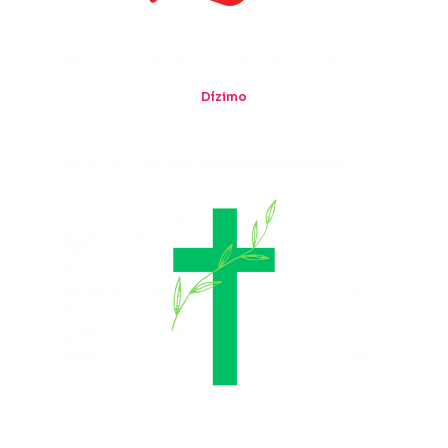
Dízimo